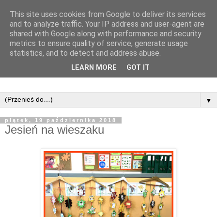
This site uses cookies from Google to deliver its services
and to analyze traffic. Your IP address and user-agent are
shared with Google along with performance and security
metrics to ensure quality of service, generate usage
statistics, and to detect and address abuse.
LEARN MORE
GOT IT
▼
piątek, 19 października 2018
Jesień na wieszaku