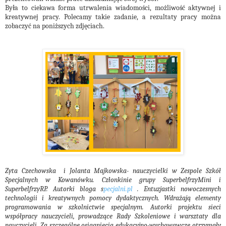
Była to ciekawa forma utrwalenia wiadomości, możliwość aktywnej i
kreatywnej pracy. Polecamy takie zadanie, a rezultaty pracy można
zobaczyć na poniższych zdjęciach.
Zyta Czechowska
i Jolanta Majkowska- nauczycielki w Zespole Szkół
Specjalnych w Kowanówku. Członkinie grupy SuperbelfrzyMini i
SuperbelfrzyRP. Autorki bloga s
pecjalni.pl
. Entuzjastki nowoczesnych
technologii i kreatywnych pomocy dydaktycznych. Wdrażają elementy
programowania w szkolnictwie specjalnym. Autorki projektu sieci
współpracy nauczycieli, prowadzące Rady Szkoleniowe i warsztaty dla
nauczycieli. Za szczególne osiągnięcia edukacyjno-wychowawcze otrzymały