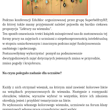
Podczas konferencji EduMoc organizowanej przez grupę SuperbelfrzyRP,
do której także mamy przyjemność należeć pojawiła się bardzo ciekawa
propozycja "Lektury na wieszaku".
Ten sposób omawiania treści książek zainspirował nas do zastosowania tej
formy pracy na zajęciach z uczniami z niepełnosprawnością intelektualną
w stopniu umiarkowanym i znacznym podczas zajęć funkcjonowania
osobistego i społecznego.
Postanowiłyśmy wykorzystać pomysł na podsumowanie
dwutygodniowych zajęć dotyczących jesiennych zmian w przyrodzie,
zmian pogody i krajobrazu.
Na czym polegało zadanie dla uczniów?
Każdy z nich otrzymał wieszak, na którym miał zawiesić kolorowe liście
na wstążkach przymocowanych do wieszaka. Następnie z rozsypanki
obrazków, tekstów, wyrazów wybrać te wszystkie, które ich zdaniem
określają jesień i przykleić tematycznie na liście.
Po wykonaniu własnego kolorowego wieszaka, uczniowie na forum klasy
prezentowali własne prace uzasadniając swój wybór.