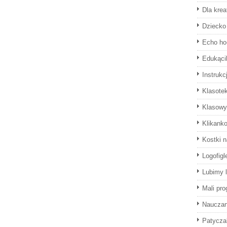
Dla krea
Dziecko 
Echo ho
Edukąci
Instrukc
Klasote
Klasowy
Klikank
Kostki 
Logofigl
Lubimy l
Mali pro
Naucza
Patyczak