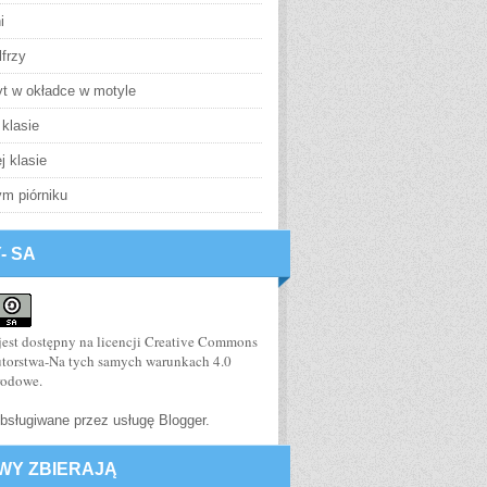
i
frzy
yt w okładce w motyle
klasie
j klasie
m piórniku
- SA
jest dostępny na
licencji Creative Commons
utorstwa-Na tych samych warunkach 4.0
rodowe
.
bsługiwane przez usługę
Blogger
.
WY ZBIERAJĄ