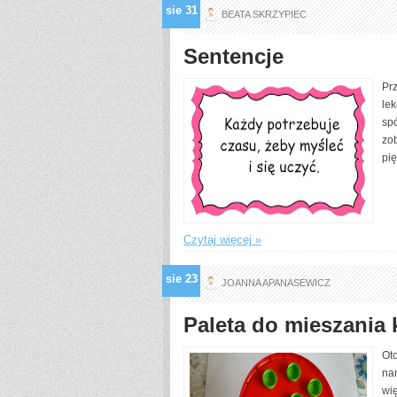
sie
31
BEATA SKRZYPIEC
Sentencje
Pr
lek
spó
zob
pię
Czytaj więcej »
sie
23
JOANNA APANASEWICZ
Paleta do mieszania
Ot
na
wię