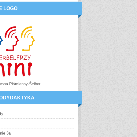
E LOGO
Iwona Piśmienny-Ścibor
ODYDAKTYKA
ty
nie 3a