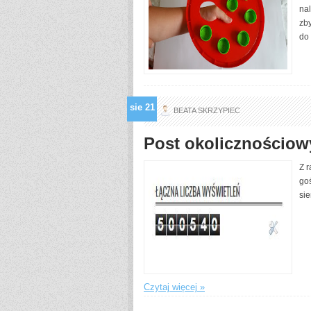
nal
zby
do 
sie
21
BEATA SKRZYPIEC
Post okolicznościow
Z r
goś
sie
Czytaj więcej »