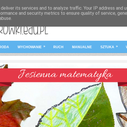
deliver its services and to analyze traffic. Your IP address and 
formance and security metrics to ensure quality of service, gen
abuse.
STRONA GŁÓWN
»
»
RODA
WYCHOWANIE
RUCH
MANUALNE
SZTUKA