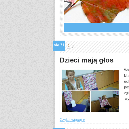
1
2
3
4
5
6
sie
31
J
Dzieci mają głos
Ws
kl
uch
pos
zg
wyp
Czytaj więcej »