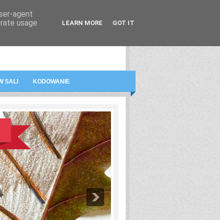
user-agent
erate usage
LEARN MORE
GOT IT
A
FILMY
O BLOGU
KONTAKT
W SALI
KODOWANIE