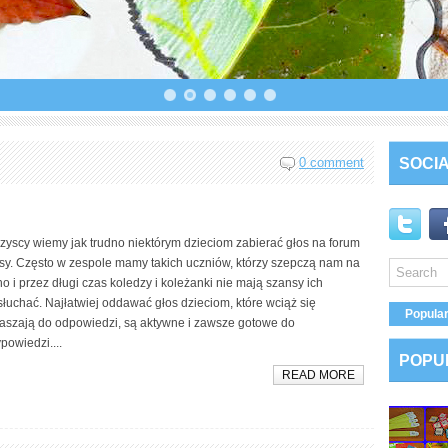
0 comment
SOCIA
zyscy wiemy jak trudno niektórym dzieciom zabierać głos na forum
asy. Często w zespole mamy takich uczniów, którzy szepczą nam na
o i przez długi czas koledzy i koleżanki nie mają szansy ich
łuchać. Najłatwiej oddawać głos dzieciom, które wciąż się
Popula
łaszają do odpowiedzi, są aktywne i zawsze gotowe do
owiedzi....
POPU
READ MORE