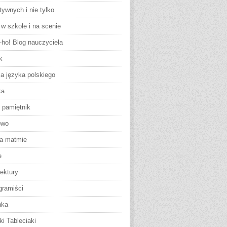
tywnych i nie tylko
w szkole i na scenie
-ho! Blog nauczyciela
k
ja języka polskiego
ka
 pamiętnik
owo
na matmie
e
ektury
gramiści
nka
i Tableciaki