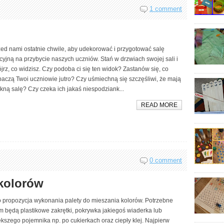
1 comment
zed nami ostatnie chwile, aby udekorować i przygotować salę
cyjną na przybycie naszych uczniów. Stań w drzwiach swojej sali i
jrz, co widzisz. Czy podoba ci się ten widok? Zastanów się, co
aczą Twoi uczniowie jutro? Czy uśmiechną się szczęśliwi, że mają
kną salę? Czy czeka ich jakaś niespodziank...
READ MORE
0 comment
 kolorów
o propozycja wykonania palety do mieszania kolorów. Potrzebne
m będą plastikowe zakrętki, pokrywka jakiegoś wiaderka lub
kszego pojemnika np. po cukierkach oraz ciepły klej. Najpierw