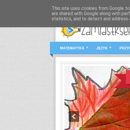
This site uses cookies from Google to 
are shared with Google along with per
statistics, and to detect and address 
»
»
MATEMATYKA
JĘZYK
PRZY