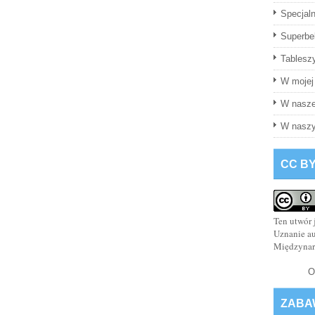
Specjaln
Superbel
Tablesz
W mojej 
W nasze
W naszy
CC BY
Ten utwór 
Uznanie a
Międzyna
O
ZABA