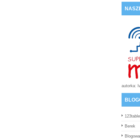
NASZ
autorka: 
BLOG
123table
Berek
Blogowa