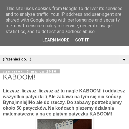
This site uses cookies from Google to deliver its services
and to analyze traffic. Your IP address and user-agent are
shared with Google along with performance and security
metrics to ensure quality of service, generate usage
statistics, and to detect and address abuse.
LEARN MORE
GOT IT
▼
czwartek, 3 marca 2016
KABOOM!
Liczysz, liczysz, liczysz aż tu nagle KABOOM! i oddajesz
wszystkie patyczki :( Ale zabawa na tym się nie kończy.
Bynajmniej!No ale do rzeczy. Do zabawy potrzebujemy
około 50 patyczków. Na końcach piszemy działania
matematyczne a na co piątym patyczku KABOOM!