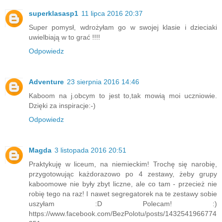
superklasasp1
11 lipca 2016 20:37
Super pomysł, wdrożyłam go w swojej klasie i dzieciaki
uwielbiają w to grać !!!!
Odpowiedz
Adventure
23 sierpnia 2016 14:46
Kaboom na j.obcym to jest to,tak mowią moi uczniowie.
Dzięki za inspiracje:-)
Odpowiedz
Magda
3 listopada 2016 20:51
Praktykuję w liceum, na niemieckim! Trochę się narobię,
przygotowując każdorazowo po 4 zestawy, żeby grupy
kaboomowe nie były zbyt liczne, ale co tam - przecież nie
robię tego na raz! I nawet segregatorek na te zestawy sobie
uszyłam :D Polecam! :)
https://www.facebook.com/BezPolotu/posts/1432541966774