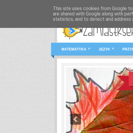
This site uses cookies from Google to 
are shared with Google along with per
statistics, and to detect and address 
»
»
MATEMATYKA
JĘZYK
PRZY