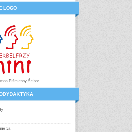
E LOGO
Iwona Piśmienny-Ścibor
ODYDAKTYKA
ty
nie 3a