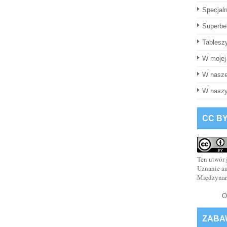
Specjaln
Superbel
Tablesz
W mojej 
W nasze
W naszy
CC BY
Ten utwór 
Uznanie a
Międzyna
O
ZABA