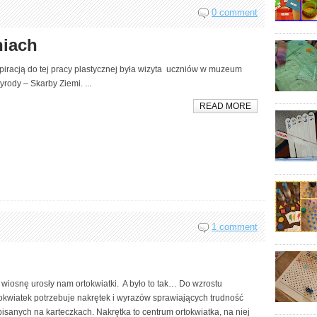
0 comment
niach
piracją do tej pracy plastycznej była wizyta uczniów w muzeum
yrody – Skarby Ziemi. ...
READ MORE
1 comment
wiosnę urosły nam ortokwiatki. A było to tak… Do wzrostu
okwiatek potrzebuje nakrętek i wyrazów sprawiających trudność
isanych na karteczkach. Nakrętka to centrum ortokwiatka, na niej