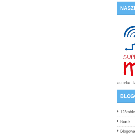
NASZ
autorka: 
BLOG
123table
Berek
Blogowa