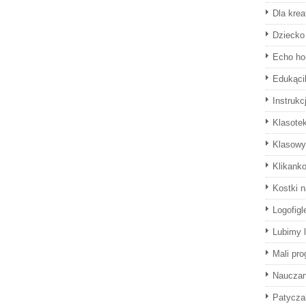
Dla krea
Dziecko 
Echo ho
Edukąci
Instrukc
Klasote
Klasowy
Klikank
Kostki 
Logofigl
Lubimy l
Mali pro
Naucza
Patyczak