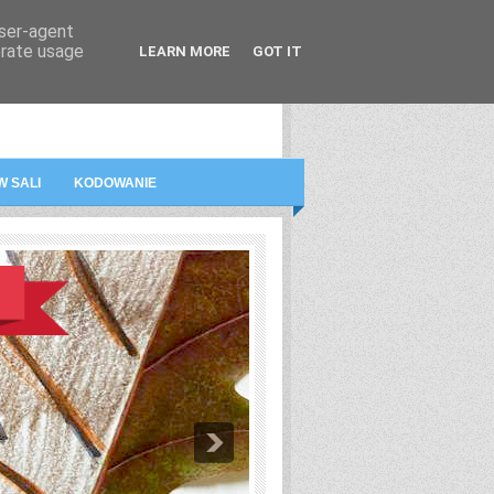
user-agent
erate usage
LEARN MORE
GOT IT
A
FILMY
O BLOGU
KONTAKT
W SALI
KODOWANIE