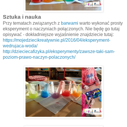
Sztuka i nauka
Przy tematach związanych z
barwami
warto wykonać prosty
eksperyment o naczyniach połączonych. Nie będę go tutaj
opisywać - dokładniejsze wyjaśnienie znajdziecie tutaj:
https://mojedziecikreatywnie.pl/2016/04/eksperyment-
wedrujaca-woda/
http://dzieciecafizyka.pl/eksperymenty/zawsze-taki-sam-
poziom-prawo-naczyn-polaczonych/