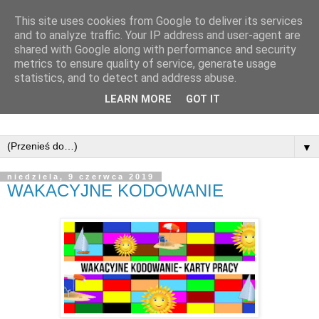
This site uses cookies from Google to deliver its services
and to analyze traffic. Your IP address and user-agent are
shared with Google along with performance and security
metrics to ensure quality of service, generate usage
statistics, and to detect and address abuse.
LEARN MORE
GOT IT
▼
niedziela, 9 czerwca 2019
WAKACYJNE KODOWANIE