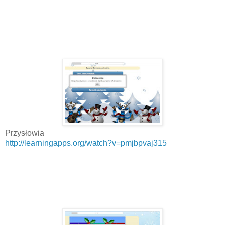
Przysłowia
http://learningapps.org/watch?v=pmjbpvaj315