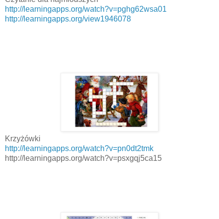
http://learningapps.org/watch?v=pghg62wsa01
http://learningapps.org/view1946078
Krzyżówki
http://learningapps.org/watch?v=pn0dt2tmk
http://learningapps.org/watch?v=psxgqj5ca15