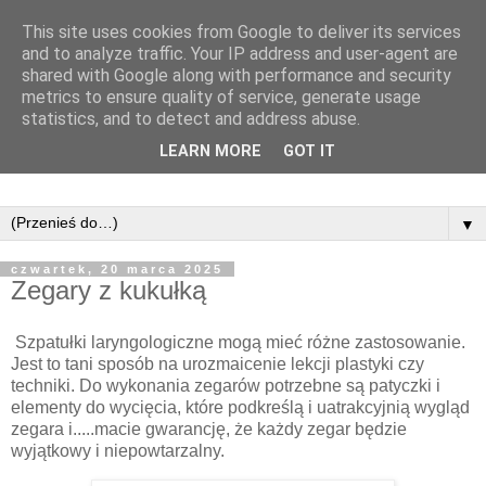
This site uses cookies from Google to deliver its services
and to analyze traffic. Your IP address and user-agent are
shared with Google along with performance and security
metrics to ensure quality of service, generate usage
statistics, and to detect and address abuse.
LEARN MORE
GOT IT
▼
czwartek, 20 marca 2025
Zegary z kukułką
Szpatułki laryngologiczne mogą mieć różne zastosowanie.
Jest to tani sposób na urozmaicenie lekcji plastyki czy
techniki. Do wykonania zegarów potrzebne są patyczki i
elementy do wycięcia, które podkreślą i uatrakcyjnią wygląd
zegara i.....macie gwarancję, że każdy zegar będzie
wyjątkowy i niepowtarzalny.