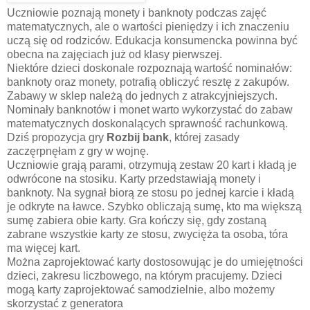
Uczniowie poznają monety i banknoty podczas zajęć
matematycznych, ale o wartości pieniędzy i ich znaczeniu
uczą się od rodziców. Edukacja konsumencka powinna być
obecna na zajęciach już od klasy pierwszej.
Niektóre dzieci doskonale rozpoznają wartość nominałów:
banknoty oraz monety, potrafią obliczyć resztę z zakupów.
Zabawy w sklep należą do jednych z atrakcyjniejszych.
Nominały banknotów i monet warto wykorzystać do zabaw
matematycznych doskonalących sprawność rachunkową.
Dziś propozycja gry
Rozbij bank
, której zasady
zaczęrpnęłam z gry w wojnę.
Uczniowie grają parami, otrzymują zestaw 20 kart i kładą je
odwrócone na stosiku. Karty przedstawiają monety i
banknoty. Na sygnał biorą ze stosu po jednej karcie i kładą
je odkryte na ławce. Szybko obliczają sumę, kto ma większą
sumę zabiera obie karty. Gra kończy się, gdy zostaną
zabrane wszystkie karty ze stosu, zwycięża ta osoba, tóra
ma więcej kart.
Można zaprojektować karty dostosowując je do umiejętności
dzieci, zakresu liczbowego, na którym pracujemy. Dzieci
mogą karty zaprojektować samodzielnie, albo możemy
skorzystać z generatora