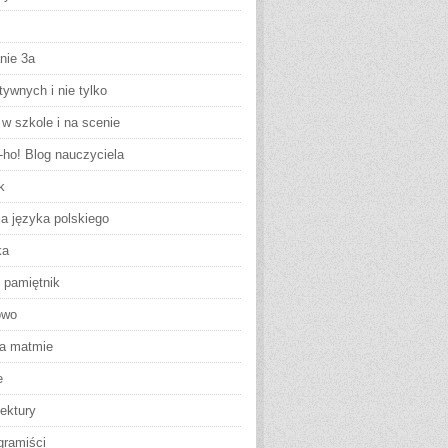
nie 3a
tywnych i nie tylko
w szkole i na scenie
-ho! Blog nauczyciela
k
ja języka polskiego
ka
 pamiętnik
owo
na matmie
e
ektury
gramiści