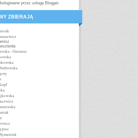
bsługiwane przez usługę
Blogger
.
WY ZBIERAJĄ
tosik
anasewicz
enisz
eszterda
oska - Gasiniec
howska
nkowska
ebułtowska
gory
s
Kopf
cka
ajkowska
ncewicz
kuniewska
aniak
at
rowicz
ypiec
 Symeniuk