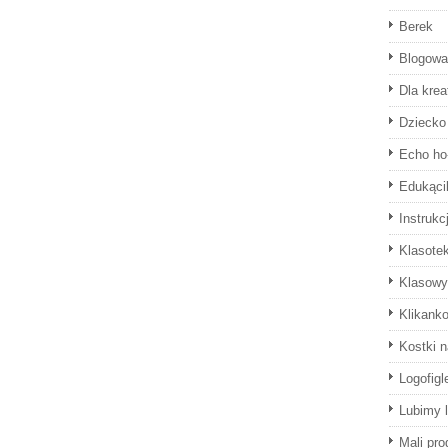
Berek
Blogowa
Dla krea
Dziecko 
Echo ho
Edukąci
Instrukc
Klasote
Klasowy
Klikank
Kostki 
Logofigl
Lubimy l
Mali pro