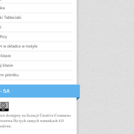
nka
i Tableciaki
i
frzy
yt w okładce w motyle
klasie
j klasie
m piórniku
- SA
jest dostępny na
licencji Creative Commons
utorstwa-Na tych samych warunkach 4.0
rodowe
.