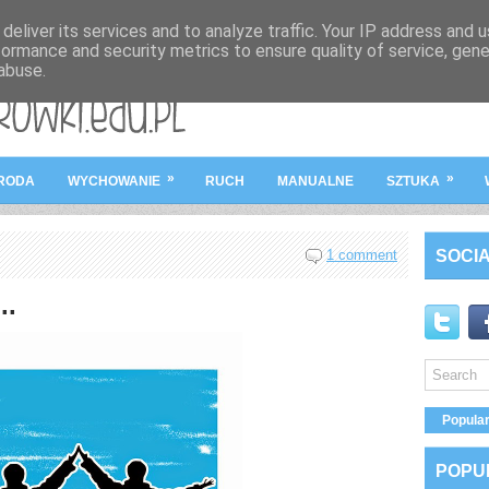
deliver its services and to analyze traffic. Your IP address and 
formance and security metrics to ensure quality of service, gen
abuse.
STRONA GŁÓWN
»
»
RODA
WYCHOWANIE
RUCH
MANUALNE
SZTUKA
1 comment
SOCIA
..
Popula
POPU