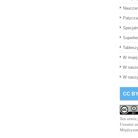
Naucza
Patyczak
Specjaln
Superbel
Tablesz
W mojej 
W nasze
W naszy
CC BY
Ten utwór 
Uznanie a
Międzyna