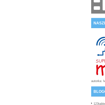
NASZ
autorka: 
BLOG
123table