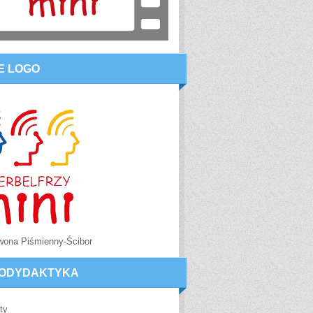
E LOGO
Iwona Piśmienny-Ścibor
ODYDAKTYKA
ty