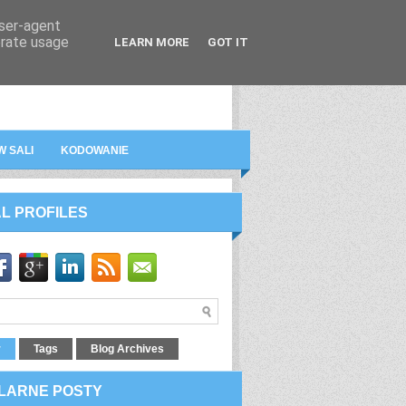
user-agent
erate usage
LEARN MORE
GOT IT
A
FILMY
O BLOGU
KONTAKT
W SALI
KODOWANIE
L PROFILES
r
Tags
Blog Archives
LARNE POSTY