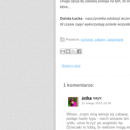
Druga opcja tej zabawy polega na tym, że ws
które...
Dorota Łucka
- nauczycielka edukacji wczes
W czasie zajęć wykorzystuję przede wszyst
Posted in:
ruchowe
,
zabawy
,
zapoznanie
Nowszy post
1 komentarze:
jotka
says:
21 lutego 2015 10:39
Witam, znam inną wersje tej zabawy, 
podaje hasło typu - niech wstanie ten
rybki, umie liczyć po angielski itp.
Dzieciaki to lubią, bi niektóre mogą 