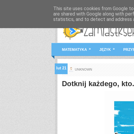
This site uses cookies from Google to 
are shared with Google along with per
statistics, and to detect and address 
»
»
MATEMATYKA
JĘZYK
PRZY
lut
21
UNKNOWN
Dotknij każdego, kto.