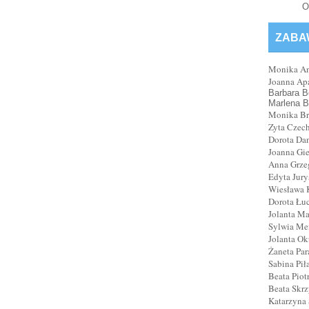
O
ZABA
Monika An
Joanna Ap
Barbara B
Marlena B
Monika Brz
Zyta Czec
Dorota Da
Joanna Gi
Anna Grze
Edyta Jury
Wiesława 
Dorota Łu
Jolanta M
Sylwia Me
Jolanta O
Żaneta Par
Sabina Pił
Beata Piot
Beata Skrz
Katarzyna