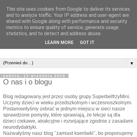
This site uses cookies from Google to deliver its services
and to analyze traffic. Your IP address and user-agent are
shared with Google along with performance and security
metrics to ensure quality of service, generate usage
statistics, and to detect and address abuse.
LEARN MORE
GOT IT
▼
sobota, 13 września 2014
O nas i o blogu
Blog redagowany jest przez osoby grupy SuperbelfrzyMini.
Uczymy dzieci w wieku przedszkolnym i wczesnoszkolnym.
Postanowiłyśmy zebrać w jednym miejscu w sieci nasze
sprawdzone pomysły, które sprawiają, że lekcje są dla
dzieci ciekawe, atrakcyjne i rozwijające zgodnie z zasadami
neurodydaktyki.
Nazwałyśmy nasz blog "zamiast kserówki", bo proponujemy